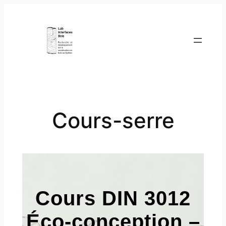
Aller
au
contenu
Cours-serre
Cours DIN 3012
Éco-conception
–