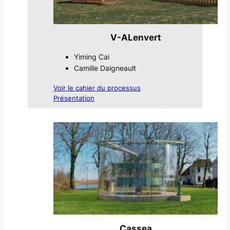
V-ALenvert
Yiming Cai
Camille Daigneault
Voir le cahier du processus
Présentation
Cassea